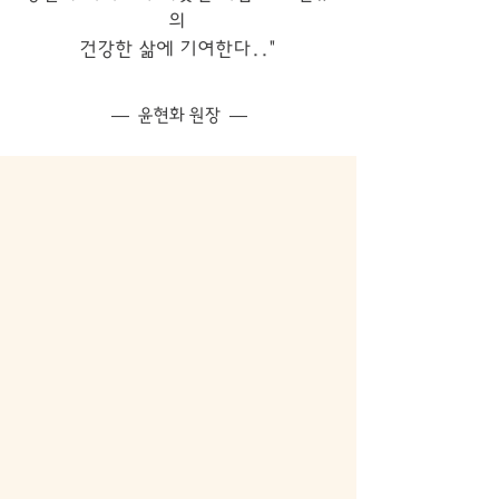
의
​건강한 삶에 기여한다..
"
— 윤현화 원장 —