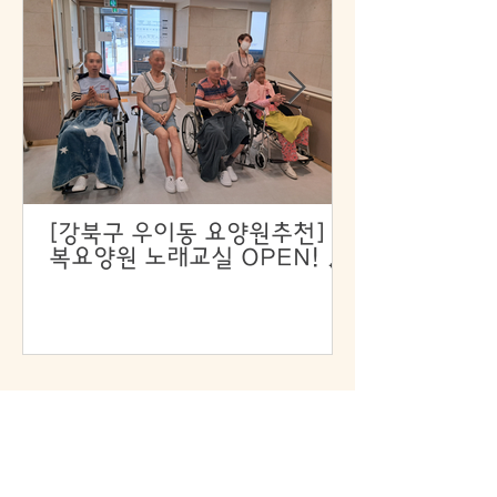
[강북구 우이동 요양원추천] 행
복요양원 노래교실 OPEN! 🎶