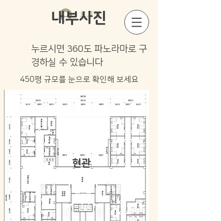
내부사진
로그인
누르시면 360도 파노라마로 구
경하실 수 있습니다
450평 규모를 눈으로 확인해 보세요
현관
우측
​좌측