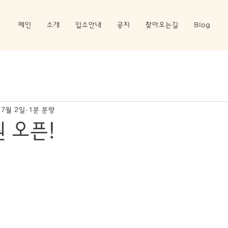
메인
소개
입소안내
공지
찾아오는길
Blog
 7월 2일
1분 분량
 오픈!